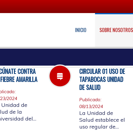
INICIO
SOBRE NOSOTRO
CÚNATE CONTRA
CIRCULAR 01 USO DE
 FIEBRE AMARILLA
TAPABOCAS UNIDAD
DE SALUD
blicado:
/23/2024
Publicado:
 Unidad de
08/13/2024
lud de la
La Unidad de
iversidad del
Salud establece el
uca, invita a
uso regular de
cunarse contra