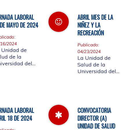
tapabocas para
 fiebre amarilla
los afiliados que
ingresen a la
RNADA LABORAL
ABRIL MES DE LA
Institución que
 DE MAYO DE 2024
NIÑEZ Y LA
presenten
RECREACIÓN
sintomatología de
blicado:
infección
/16/2024
Publicado:
respiratoria
 Unidad de
04/23/2024
lud de la
La Unidad de
iversidad del
Salud de la
uca informa los
Universidad del
rarios en que
Cauca se une a la
enderá el 17 de
celebración del
yo de 2024 con
mes de la niñez y
tivo de la
la recreación y a
tividad a
la semana de
RNADA LABORAL
CONVOCATORIA
evarse a cabo en
Vacunación de las
 auditorio de
RIL 18 DE 2024
DIRECTOR (A)
Américas
ACNED
UNIDAD DE SALUD