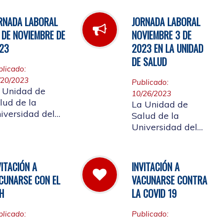
l día 5 de enero
la comunidad
 2024
afiliada, la jornada
RNADA LABORAL
JORNADA LABORAL
laboral del
 DE NOVIEMBRE DE
NOVIEMBRE 3 DE
primero de
23
2023 EN LA UNIDAD
diciembre de
DE SALUD
2023
blicado:
/20/2023
Publicado:
 Unidad de
10/26/2023
lud de la
La Unidad de
iversidad del
Salud de la
uca, informa la
Universidad del
rnada laboral
Cauca da a
l día 24 de
conocer a la
viembre de
comunidad
VITACIÓN A
INVITACIÓN A
23
universitaria
CUNARSE CON EL
VACUNARSE CONTRA
afiliada, la jornada
H
LA COVID 19
laboral del día 3
de noviembre de
blicado:
Publicado:
2023