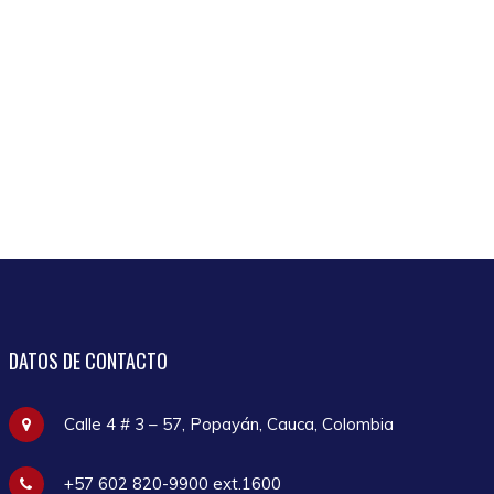
DATOS
DE CONTACTO
Calle 4 # 3 – 57, Popayán, Cauca, Colombia
+57 602 820-9900 ext.1600