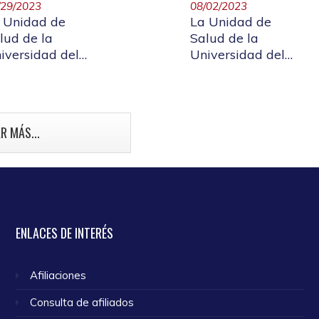
/29/2023
08/02/2023
 Unidad de
La Unidad de
lud de la
Salud de la
iversidad del
Universidad del
uca invita a
Cauca invita a la
cunarse contra
poblaicón mayor
 VPH
de 60 años y
población con
R MÁS...
enfermedades
crónicas y talento
humano en salud
a vacunarse
contra la Covid 19
ENLACES
DE INTERÉS
Afiliaciones
Consulta de afiliados