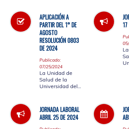
Cauca, informa la
la
jornada laboral a
llevarse a cabo el
APLICACIÓN A
JO
próximo 4 de
PARTIR DEL 1° DE
17
octubre de 2024,
AGOSTO
con motivo de
Pu
RESOLUCIÓN 0803
capacitación y
05
actividad de
DE 2024
La
bienestar laboral,
Sa
SIGLA 2024.
Publicado:
Un
07/25/2024
Ca
La Unidad de
ho
Salud de la
at
Universidad del
ma
Cauca,
mo
acogiéndose a la
ac
Resolución 0803
JORNADA LABORAL
JO
ll
del 24 de junio de
el
ABRIL 25 DE 2024
AB
2024, informa que
F
a partir del 1° de