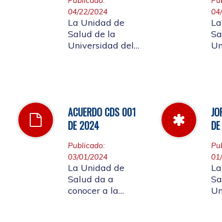
Publicado:
Pu
agosto de mismo
04/22/2024
04
año, no se
La Unidad de
La
entregarán bolsas
Salud de la
Sa
plásticas en la
Universidad del
Un
dispensación de
Cauca informa a
Ca
farmacia.
la comunidad
la
universitaria
un
afiliada, la jornada
af
laboral del día 25
18
ACUERDO CDS 001
JO
de abril de 2024
at
DE 2024
DE
ma
su
Publicado:
Pu
pa
03/01/2024
01
la
La Unidad de
La
mo
Salud da a
Sa
ca
conocer a la
Un
fu
comunidad
Ca
universitaria
Jo