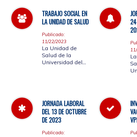
afiliada, el
de
acuerdo 01 de
de
TRABAJO SOCIAL EN
JO
2024 donde
LA UNIDAD DE SALUD
24
pueden conocer el
20
costo de las cuotas
Publicado:
moderadoras,
11/22/2023
Pu
copagos y UPC
La Unidad de
11
que rigen para el
Salud de la
La
presente año
Universidad del
Sa
Cauca informa a
Un
sus afiliados que
Ca
pueden separar su
jo
cita de Trabajo
de
Social
no
JORNADA LABORAL
IN
20
DEL 13 DE OCTUBRE
VA
DE 2023
VP
Publicado:
Pu