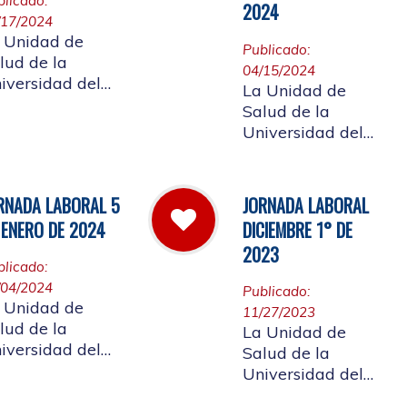
blicado:
2024
/17/2024
 Unidad de
Publicado:
lud de la
04/15/2024
iversidad del
La Unidad de
uca informa a
Salud de la
 comunidad
Universidad del
iversitaria
Cauca da a
iliada, que el día
conocer a toda la
 de abril, la
comunidad, la
RNADA LABORAL 5
JORNADA LABORAL
ención de la
convocatoria a
 ENERO DE 2024
DICIEMBRE 1° DE
ñana será
ocupar el cargo de
spendida a
2023
director de la
blicado:
rtir de las 10 de
Unidad de Salud
/04/2024
 mañana, por
Publicado:
de la Universidad
 Unidad de
tivo de
11/27/2023
del Cauca
lud de la
La Unidad de
pacitación a los
iversidad del
Salud de la
ncionarios
uca, informa la
Universidad del
rnada laboral
Cauca, informa a