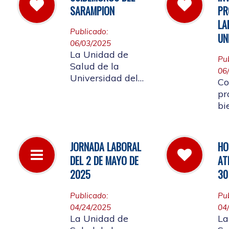
la
las instalaciones
SARAMPION
PR
a 
de la entidad.
LA
Re
Publicado:
UN
lo
06/03/2025
af
La Unidad de
Pu
co
Salud de la
06
Co
Universidad del
Co
Cauca invita a
pr
vacunarse es la
bi
mejor manera de
me
evitar contraer el
em
Sarampión o
Un
JORNADA LABORAL
HO
contagiarlo a otras
re
DEL 2 DE MAYO DE
AT
personas. La
ap
vacuna es segura
2025
30
La
y ayuda al cuerpo
a combatir el virus
Publicado:
Pu
04/24/2025
04
La Unidad de
La