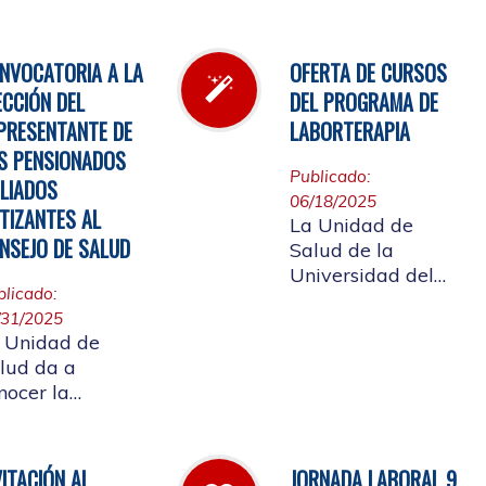
l inventario de
Cauca, invita a
rmacia.
participar en la
elección del
NVOCATORIA A LA
OFERTA DE CURSOS
candidato que
ECCIÓN DEL
DEL PROGRAMA DE
representará a los
PRESENTANTE DE
LABORTERAPIA
Pensionados en el
S PENSIONADOS
Consejo de Salud.
Publicado:
ILIADOS
06/18/2025
TIZANTES AL
La Unidad de
NSEJO DE SALUD
Salud de la
Universidad del
blicado:
Cauca tiene el
/31/2025
gusto de presentar
 Unidad de
la oferta de cursos
lud da a
del Programa de
nocer la
Laborterapia,
solución rectoral
invitando a la
16 del 28 de
Comunidad
lio de 2025 Por
Universitaria
VITACIÓN AL
JORNADA LABORAL 9