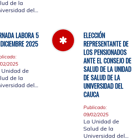
Cauca informa el
lud de la
horario de
iversidad del
atención, desde el
uca, informa a
miércoles 11 de
 comunidad
marzo hasta el
iversitaria
RNADA LABORA 5
ELECCIÓN
jueves 26 de
iliada, y a la
 DICIEMBRE 2025
REPRESENTANTE DE
marzo de 2026
udadanía en
LOS PENSIONADOS
eral, que se
blicado:
ANTE EL CONSEJO DE
laza el evento
/02/2025
 de
SALUD DE LA UNIDAD
 Unidad de
entas año 2025
DE SALUD DE LA
lud de la
UNIVERSIDAD DEL
iversidad del
uca, informa a
CAUCA
 comunidad
iversitaria
Publicado:
iliada, la jornada
09/02/2025
al del 5 de
La Unidad de
ciembre de
Salud de la
25, con motivo
Universidad del