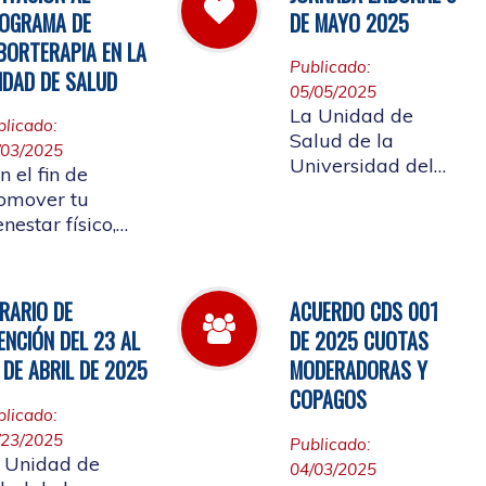
 cual se convoca
Afiliada a
OGRAMA DE
DE MAYO 2025
la elección del
participar en ellos.
BORTERAPIA EN LA
presentante de
Publicado:
IDAD DE SALUD
s Pensionados
05/05/2025
iliados
La Unidad de
blicado:
tizantes al
Salud de la
/03/2025
nsejo de Salud
Universidad del
n el fin de
Cauca informa el
omover tu
horario laboral del
enestar físico,
9 de mayo de
ntal y
2025
ocional, la
idad de Salud
RARIO DE
ACUERDO CDS 001
alizará la
ENCIÓN DEL 23 AL
DE 2025 CUOTAS
ertura de
 DE ABRIL DE 2025
MODERADORAS Y
borterapia
COPAGOS
blicado:
/23/2025
Publicado:
 Unidad de
04/03/2025