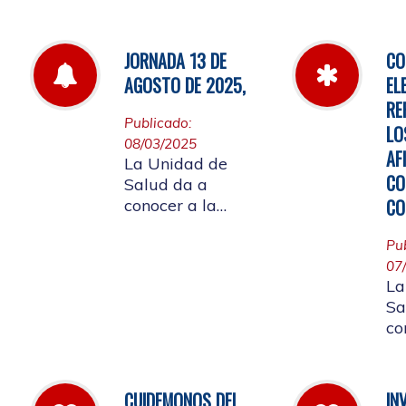
de
por la cual se
fa
establecen las
pautas para la
JORNADA 13 DE
CO
Audiencia Pública
AGOSTO DE 2025,
EL
de Rendición de
RE
Cuentas año
Publicado:
LO
k2025
08/03/2025
AF
La Unidad de
CO
Salud da a
CO
conocer a la
Comunidad
Universitaria
Pu
Afiliada que por
07
La
motivo de
Sa
aplicación de la
co
batería de riesgo
re
psicosocial el 13
07
de agosto no
ju
habrá atención en
CUIDEMONOS DEL
IN