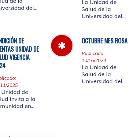
lud de la
La Unidad de
iversidad del
Salud de la
uca informa el
Universidad del
rario de
Cauca da a
ención que se
conocer las Cuotas
ndrá del 23 al
Moderadoras,
NDICIÓN DE
OCTUBRE MES ROSA
 de abril de
Copagos y UPC
ENTAS UNIDAD DE
25.
Adicional
Publicado:
LUD VIGENCIA
aprobado según
10/16/2024
24
acuerdo CDS 001
La Unidad de
de 2025.
Salud de la
blicado:
Universidad del
/11/2025
Cauca, en el mes
 Unidad de
Rosa - Octubre,
lud invita a la
hace un llamado a
munidad en
la concientización
neral a
de la importancia
rticipar en la
de realizar el
ndición de
autoexamen de
as vigencia