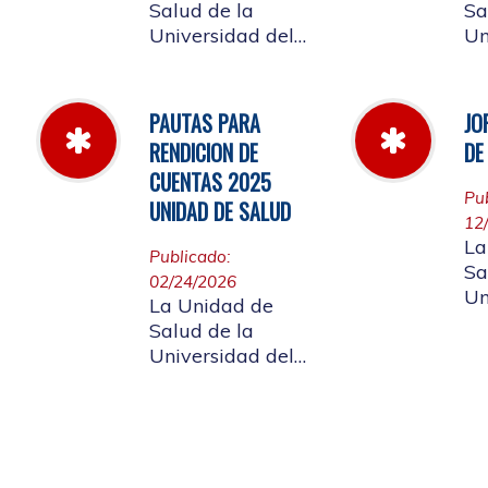
Salud de la
Sa
Universidad del
Un
Cauca informa a
Ca
la comunidad
la
universitaria y a la
un
PAUTAS PARA
JO
comunidad en
af
RENDICION DE
DE
general, las
ci
CUENTAS 2025
pautas para la
gen
Pu
UNIDAD DE SALUD
rendición de
ap
12
cuentas vigencia
de Rendición
La
Publicado:
2025.
Cu
Sa
02/24/2026
Un
La Unidad de
Ca
Salud de la
la
Universidad del
un
Cauca da a
af
conocer a
labor
ciudadanía la
di
resoluciòn numero
20
Dir-005 de 2026