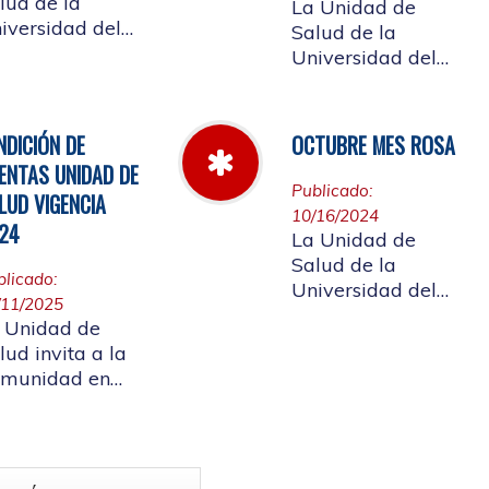
lud de la
La Unidad de
iversidad del
Salud de la
uca informa el
Universidad del
rario de
Cauca da a
ención que se
conocer las Cuotas
ndrá del 23 al
Moderadoras,
NDICIÓN DE
OCTUBRE MES ROSA
 de abril de
Copagos y UPC
ENTAS UNIDAD DE
25.
Adicional
Publicado:
LUD VIGENCIA
aprobado según
10/16/2024
24
acuerdo CDS 001
La Unidad de
de 2025.
Salud de la
blicado:
Universidad del
/11/2025
Cauca, en el mes
 Unidad de
Rosa - Octubre,
lud invita a la
hace un llamado a
munidad en
la concientización
neral a
de la importancia
rticipar en la
de realizar el
ndición de
autoexamen de
as vigencia