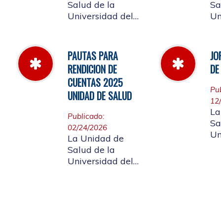
Salud de la
Sa
Universidad del
Un
Cauca informa a
Ca
la comunidad
la
universitaria y a la
un
PAUTAS PARA
JO
comunidad en
af
RENDICION DE
DE
general, las
ci
CUENTAS 2025
pautas para la
gen
Pu
UNIDAD DE SALUD
rendición de
ap
12
cuentas vigencia
de Rendición
La
Publicado:
2025.
Cu
Sa
02/24/2026
Un
La Unidad de
Ca
Salud de la
la
Universidad del
un
Cauca da a
af
conocer a
labor
ciudadanía la
di
resoluciòn numero
20
Dir-005 de 2026