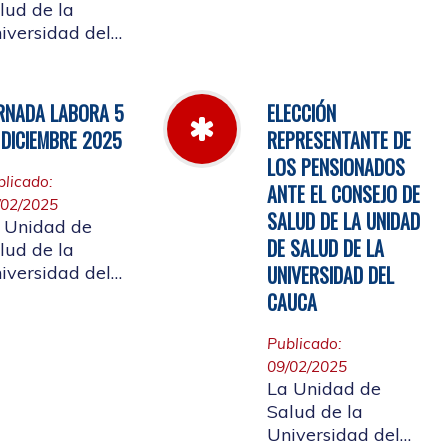
Cauca informa el
lud de la
horario de
iversidad del
atención, desde el
uca, informa a
miércoles 11 de
 comunidad
marzo hasta el
iversitaria
RNADA LABORA 5
ELECCIÓN
jueves 26 de
iliada, y a la
 DICIEMBRE 2025
REPRESENTANTE DE
marzo de 2026
udadanía en
LOS PENSIONADOS
eral, que se
blicado:
ANTE EL CONSEJO DE
laza el evento
/02/2025
 de
SALUD DE LA UNIDAD
 Unidad de
entas año 2025
DE SALUD DE LA
lud de la
UNIVERSIDAD DEL
iversidad del
uca, informa a
CAUCA
 comunidad
iversitaria
Publicado:
iliada, la jornada
09/02/2025
al del 5 de
La Unidad de
ciembre de
Salud de la
25, con motivo
Universidad del