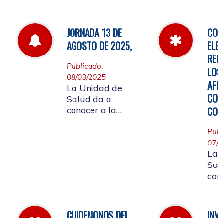
de
por la cual se
fa
establecen las
pautas para la
JORNADA 13 DE
CO
Audiencia Pública
AGOSTO DE 2025,
EL
de Rendición de
RE
Cuentas año
Publicado:
LO
k2025
08/03/2025
AF
La Unidad de
CO
Salud da a
CO
conocer a la
Comunidad
Universitaria
Pu
Afiliada que por
07
La
motivo de
Sa
aplicación de la
co
batería de riesgo
re
psicosocial el 13
07
de agosto no
ju
habrá atención en
CUIDEMONOS DEL
IN