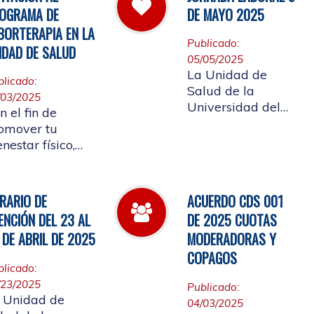
 cual se convoca
Afiliada a
OGRAMA DE
DE MAYO 2025
la elección del
participar en ellos.
BORTERAPIA EN LA
presentante de
Publicado:
IDAD DE SALUD
s Pensionados
05/05/2025
iliados
La Unidad de
blicado:
tizantes al
Salud de la
/03/2025
nsejo de Salud
Universidad del
n el fin de
Cauca informa el
omover tu
horario laboral del
enestar físico,
9 de mayo de
ntal y
2025
ocional, la
idad de Salud
RARIO DE
ACUERDO CDS 001
alizará la
ENCIÓN DEL 23 AL
DE 2025 CUOTAS
ertura de
 DE ABRIL DE 2025
MODERADORAS Y
borterapia
COPAGOS
blicado:
/23/2025
Publicado:
 Unidad de
04/03/2025