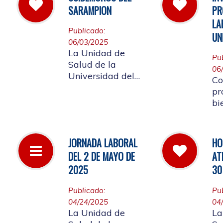
la
las instalaciones
SARAMPION
PR
a 
de la entidad.
LA
Re
Publicado:
UN
lo
06/03/2025
af
La Unidad de
Pu
co
Salud de la
06
Co
Universidad del
Co
Cauca invita a
pr
vacunarse es la
bi
mejor manera de
me
evitar contraer el
em
Sarampión o
Un
JORNADA LABORAL
HO
contagiarlo a otras
re
DEL 2 DE MAYO DE
AT
personas. La
ap
vacuna es segura
2025
30
La
y ayuda al cuerpo
a combatir el virus
Publicado:
Pu
04/24/2025
04
La Unidad de
La