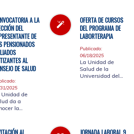
l inventario de
Cauca, invita a
rmacia.
participar en la
elección del
NVOCATORIA A LA
OFERTA DE CURSOS
candidato que
ECCIÓN DEL
DEL PROGRAMA DE
representará a los
PRESENTANTE DE
LABORTERAPIA
Pensionados en el
S PENSIONADOS
Consejo de Salud.
Publicado:
ILIADOS
06/18/2025
TIZANTES AL
La Unidad de
NSEJO DE SALUD
Salud de la
Universidad del
blicado:
Cauca tiene el
/31/2025
gusto de presentar
 Unidad de
la oferta de cursos
lud da a
del Programa de
nocer la
Laborterapia,
solución rectoral
invitando a la
16 del 28 de
Comunidad
lio de 2025 Por
Universitaria
VITACIÓN AL
JORNADA LABORAL 9