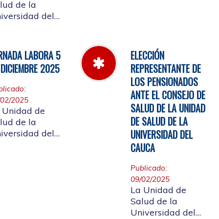
Cauca informa el
lud de la
horario de
iversidad del
atención, desde el
uca, informa a
miércoles 11 de
 comunidad
marzo hasta el
iversitaria
RNADA LABORA 5
ELECCIÓN
jueves 26 de
iliada, y a la
 DICIEMBRE 2025
REPRESENTANTE DE
marzo de 2026
udadanía en
LOS PENSIONADOS
eral, que se
blicado:
ANTE EL CONSEJO DE
laza el evento
/02/2025
 de
SALUD DE LA UNIDAD
 Unidad de
entas año 2025
DE SALUD DE LA
lud de la
UNIVERSIDAD DEL
iversidad del
uca, informa a
CAUCA
 comunidad
iversitaria
Publicado:
iliada, la jornada
09/02/2025
al del 5 de
La Unidad de
ciembre de
Salud de la
25, con motivo
Universidad del