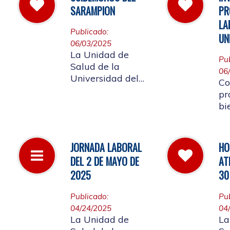
la
las instalaciones
SARAMPION
PR
a 
de la entidad.
LA
Re
Publicado:
UN
lo
06/03/2025
af
La Unidad de
Pu
co
Salud de la
06
Co
Universidad del
Co
Cauca invita a
pr
vacunarse es la
bi
mejor manera de
me
evitar contraer el
em
Sarampión o
Un
JORNADA LABORAL
HO
contagiarlo a otras
re
DEL 2 DE MAYO DE
AT
personas. La
ap
vacuna es segura
2025
30
La
y ayuda al cuerpo
a combatir el virus
Publicado:
Pu
04/24/2025
04
La Unidad de
La