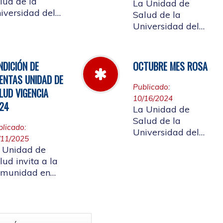
lud de la
La Unidad de
iversidad del
Salud de la
uca informa el
Universidad del
rario de
Cauca da a
ención que se
conocer las Cuotas
ndrá del 23 al
Moderadoras,
NDICIÓN DE
OCTUBRE MES ROSA
 de abril de
Copagos y UPC
ENTAS UNIDAD DE
25.
Adicional
Publicado:
LUD VIGENCIA
aprobado según
10/16/2024
24
acuerdo CDS 001
La Unidad de
de 2025.
Salud de la
blicado:
Universidad del
/11/2025
Cauca, en el mes
 Unidad de
Rosa - Octubre,
lud invita a la
hace un llamado a
munidad en
la concientización
neral a
de la importancia
rticipar en la
de realizar el
ndición de
autoexamen de
as vigencia