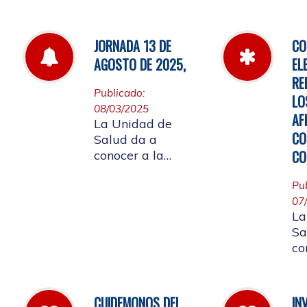
de
por la cual se
fa
establecen las
pautas para la
JORNADA 13 DE
CO
Audiencia Pública
AGOSTO DE 2025,
EL
de Rendición de
RE
Cuentas año
Publicado:
LO
k2025
08/03/2025
AF
La Unidad de
CO
Salud da a
CO
conocer a la
Comunidad
Universitaria
Pu
Afiliada que por
07
La
motivo de
Sa
aplicación de la
co
batería de riesgo
re
psicosocial el 13
07
de agosto no
ju
habrá atención en
CUIDEMONOS DEL
IN