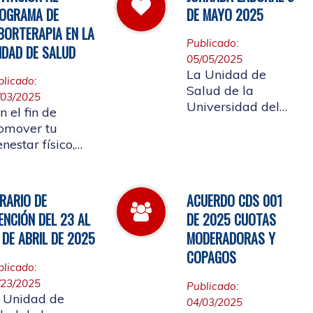
 cual se convoca
Afiliada a
OGRAMA DE
DE MAYO 2025
la elección del
participar en ellos.
BORTERAPIA EN LA
presentante de
Publicado:
IDAD DE SALUD
s Pensionados
05/05/2025
iliados
La Unidad de
blicado:
tizantes al
Salud de la
/03/2025
nsejo de Salud
Universidad del
n el fin de
Cauca informa el
omover tu
horario laboral del
enestar físico,
9 de mayo de
ntal y
2025
ocional, la
idad de Salud
RARIO DE
ACUERDO CDS 001
alizará la
ENCIÓN DEL 23 AL
DE 2025 CUOTAS
ertura de
 DE ABRIL DE 2025
MODERADORAS Y
borterapia
COPAGOS
blicado:
/23/2025
Publicado:
 Unidad de
04/03/2025