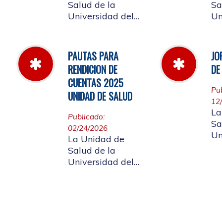
Salud de la
Sa
Universidad del
Un
Cauca informa a
Ca
la comunidad
la
universitaria y a la
un
PAUTAS PARA
JO
comunidad en
af
RENDICION DE
DE
general, las
ci
CUENTAS 2025
pautas para la
gen
Pu
UNIDAD DE SALUD
rendición de
ap
12
cuentas vigencia
de Rendición
La
Publicado:
2025.
Cu
Sa
02/24/2026
Un
La Unidad de
Ca
Salud de la
la
Universidad del
un
Cauca da a
af
conocer a
labor
ciudadanía la
di
resoluciòn numero
20
Dir-005 de 2026