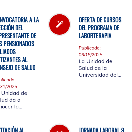
l inventario de
Cauca, invita a
rmacia.
participar en la
elección del
NVOCATORIA A LA
OFERTA DE CURSOS
candidato que
ECCIÓN DEL
DEL PROGRAMA DE
representará a los
PRESENTANTE DE
LABORTERAPIA
Pensionados en el
S PENSIONADOS
Consejo de Salud.
Publicado:
ILIADOS
06/18/2025
TIZANTES AL
La Unidad de
NSEJO DE SALUD
Salud de la
Universidad del
blicado:
Cauca tiene el
/31/2025
gusto de presentar
 Unidad de
la oferta de cursos
lud da a
del Programa de
nocer la
Laborterapia,
solución rectoral
invitando a la
16 del 28 de
Comunidad
lio de 2025 Por
Universitaria
VITACIÓN AL
JORNADA LABORAL 9