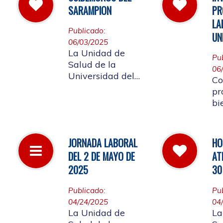
la
las instalaciones
SARAMPION
PR
a 
de la entidad.
LA
Re
Publicado:
UN
lo
06/03/2025
af
La Unidad de
Pu
co
Salud de la
06
Co
Universidad del
Co
Cauca invita a
pr
vacunarse es la
bi
mejor manera de
me
evitar contraer el
em
Sarampión o
Un
JORNADA LABORAL
HO
contagiarlo a otras
re
DEL 2 DE MAYO DE
AT
personas. La
ap
vacuna es segura
2025
30
La
y ayuda al cuerpo
a combatir el virus
Publicado:
Pu
04/24/2025
04
La Unidad de
La