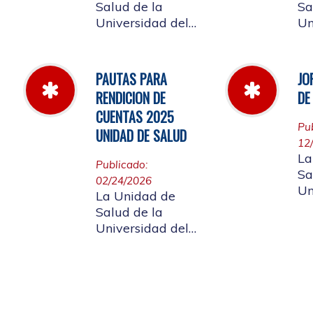
Salud de la
Sa
Universidad del
Un
Cauca informa a
Ca
la comunidad
la
universitaria y a la
un
PAUTAS PARA
JO
comunidad en
af
RENDICION DE
DE
general, las
ci
CUENTAS 2025
pautas para la
gen
Pu
UNIDAD DE SALUD
rendición de
ap
12
cuentas vigencia
de Rendición
La
Publicado:
2025.
Cu
Sa
02/24/2026
Un
La Unidad de
Ca
Salud de la
la
Universidad del
un
Cauca da a
af
conocer a
labor
ciudadanía la
di
resoluciòn numero
20
Dir-005 de 2026