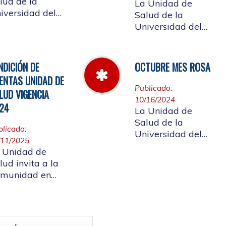
lud de la
La Unidad de
iversidad del
Salud de la
uca informa el
Universidad del
rario de
Cauca da a
ención que se
conocer las Cuotas
ndrá del 23 al
Moderadoras,
NDICIÓN DE
OCTUBRE MES ROSA
 de abril de
Copagos y UPC
ENTAS UNIDAD DE
25.
Adicional
Publicado:
LUD VIGENCIA
aprobado según
10/16/2024
24
acuerdo CDS 001
La Unidad de
de 2025.
Salud de la
blicado:
Universidad del
/11/2025
Cauca, en el mes
 Unidad de
Rosa - Octubre,
lud invita a la
hace un llamado a
munidad en
la concientización
neral a
de la importancia
rticipar en la
de realizar el
ndición de
autoexamen de
as vigencia