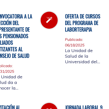
l inventario de
Cauca, invita a
rmacia.
participar en la
elección del
NVOCATORIA A LA
OFERTA DE CURSOS
candidato que
ECCIÓN DEL
DEL PROGRAMA DE
representará a los
PRESENTANTE DE
LABORTERAPIA
Pensionados en el
S PENSIONADOS
Consejo de Salud.
Publicado:
ILIADOS
06/18/2025
TIZANTES AL
La Unidad de
NSEJO DE SALUD
Salud de la
Universidad del
blicado:
Cauca tiene el
/31/2025
gusto de presentar
 Unidad de
la oferta de cursos
lud da a
del Programa de
nocer la
Laborterapia,
solución rectoral
invitando a la
16 del 28 de
Comunidad
lio de 2025 Por
Universitaria
VITACIÓN AL
JORNADA LABORAL 9