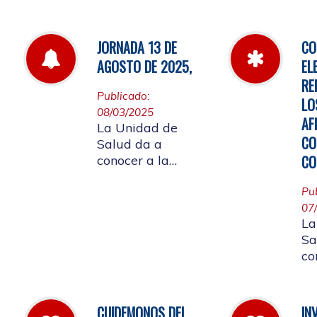
de
por la cual se
fa
establecen las
pautas para la
JORNADA 13 DE
CO
Audiencia Pública
AGOSTO DE 2025,
EL
de Rendición de
RE
Cuentas año
Publicado:
LO
k2025
08/03/2025
AF
La Unidad de
CO
Salud da a
CO
conocer a la
Comunidad
Universitaria
Pu
Afiliada que por
07
La
motivo de
Sa
aplicación de la
co
batería de riesgo
re
psicosocial el 13
07
de agosto no
ju
habrá atención en
CUIDEMONOS DEL
IN