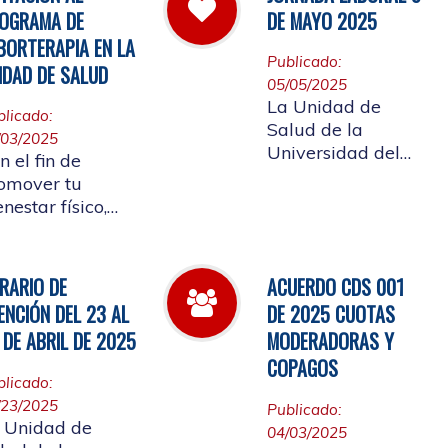
 cual se convoca
Afiliada a
OGRAMA DE
DE MAYO 2025
la elección del
participar en ellos.
BORTERAPIA EN LA
presentante de
Publicado:
IDAD DE SALUD
s Pensionados
05/05/2025
iliados
La Unidad de
blicado:
tizantes al
Salud de la
/03/2025
nsejo de Salud
Universidad del
n el fin de
Cauca informa el
omover tu
horario laboral del
enestar físico,
9 de mayo de
ntal y
2025
ocional, la
idad de Salud
RARIO DE
ACUERDO CDS 001
alizará la
ENCIÓN DEL 23 AL
DE 2025 CUOTAS
ertura de
 DE ABRIL DE 2025
MODERADORAS Y
borterapia
COPAGOS
blicado:
/23/2025
Publicado:
 Unidad de
04/03/2025