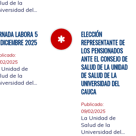
Cauca informa el
lud de la
horario de
iversidad del
atención, desde el
uca, informa a
miércoles 11 de
 comunidad
marzo hasta el
iversitaria
RNADA LABORA 5
ELECCIÓN
jueves 26 de
iliada, y a la
 DICIEMBRE 2025
REPRESENTANTE DE
marzo de 2026
udadanía en
LOS PENSIONADOS
eral, que se
blicado:
ANTE EL CONSEJO DE
laza el evento
/02/2025
 de
SALUD DE LA UNIDAD
 Unidad de
entas año 2025
DE SALUD DE LA
lud de la
UNIVERSIDAD DEL
iversidad del
uca, informa a
CAUCA
 comunidad
iversitaria
Publicado:
iliada, la jornada
09/02/2025
al del 5 de
La Unidad de
ciembre de
Salud de la
25, con motivo
Universidad del