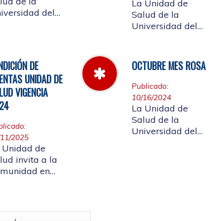
lud de la
La Unidad de
iversidad del
Salud de la
uca informa el
Universidad del
rario de
Cauca da a
ención que se
conocer las Cuotas
ndrá del 23 al
Moderadoras,
NDICIÓN DE
OCTUBRE MES ROSA
 de abril de
Copagos y UPC
ENTAS UNIDAD DE
25.
Adicional
Publicado:
LUD VIGENCIA
aprobado según
10/16/2024
24
acuerdo CDS 001
La Unidad de
de 2025.
Salud de la
blicado:
Universidad del
/11/2025
Cauca, en el mes
 Unidad de
Rosa - Octubre,
lud invita a la
hace un llamado a
munidad en
la concientización
neral a
de la importancia
rticipar en la
de realizar el
ndición de
autoexamen de
as vigencia