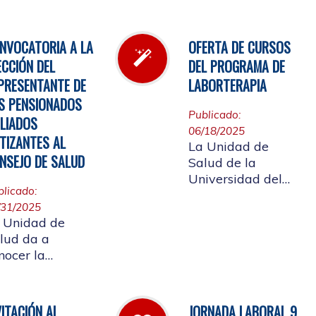
l inventario de
Cauca, invita a
rmacia.
participar en la
elección del
NVOCATORIA A LA
OFERTA DE CURSOS
candidato que
ECCIÓN DEL
DEL PROGRAMA DE
representará a los
PRESENTANTE DE
LABORTERAPIA
Pensionados en el
S PENSIONADOS
Consejo de Salud.
Publicado:
ILIADOS
06/18/2025
TIZANTES AL
La Unidad de
NSEJO DE SALUD
Salud de la
Universidad del
blicado:
Cauca tiene el
/31/2025
gusto de presentar
 Unidad de
la oferta de cursos
lud da a
del Programa de
nocer la
Laborterapia,
solución rectoral
invitando a la
16 del 28 de
Comunidad
lio de 2025 Por
Universitaria
VITACIÓN AL
JORNADA LABORAL 9