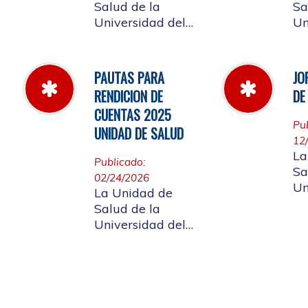
Salud de la
Sa
Universidad del
Un
Cauca informa a
Ca
la comunidad
la
universitaria y a la
un
PAUTAS PARA
JO
comunidad en
af
RENDICION DE
DE
general, las
ci
CUENTAS 2025
pautas para la
gen
Pu
UNIDAD DE SALUD
rendición de
ap
12
cuentas vigencia
de Rendición
La
Publicado:
2025.
Cu
Sa
02/24/2026
Un
La Unidad de
Ca
Salud de la
la
Universidad del
un
Cauca da a
af
conocer a
labor
ciudadanía la
di
resoluciòn numero
20
Dir-005 de 2026