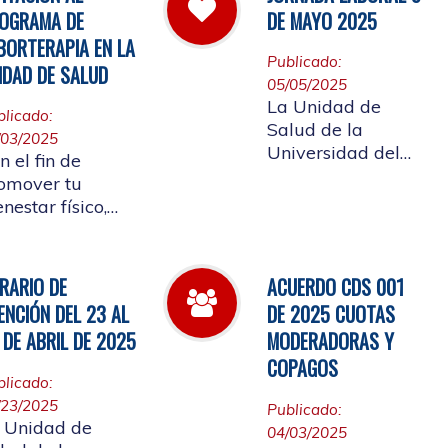
 cual se convoca
Afiliada a
OGRAMA DE
DE MAYO 2025
la elección del
participar en ellos.
BORTERAPIA EN LA
presentante de
Publicado:
IDAD DE SALUD
s Pensionados
05/05/2025
iliados
La Unidad de
blicado:
tizantes al
Salud de la
/03/2025
nsejo de Salud
Universidad del
n el fin de
Cauca informa el
omover tu
horario laboral del
enestar físico,
9 de mayo de
ntal y
2025
ocional, la
idad de Salud
RARIO DE
ACUERDO CDS 001
alizará la
ENCIÓN DEL 23 AL
DE 2025 CUOTAS
ertura de
 DE ABRIL DE 2025
MODERADORAS Y
borterapia
COPAGOS
blicado:
/23/2025
Publicado:
 Unidad de
04/03/2025