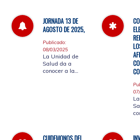
de
por la cual se
fa
establecen las
pautas para la
JORNADA 13 DE
CO
Audiencia Pública
AGOSTO DE 2025,
EL
de Rendición de
RE
Cuentas año
Publicado:
LO
k2025
08/03/2025
AF
La Unidad de
CO
Salud da a
CO
conocer a la
Comunidad
Universitaria
Pu
Afiliada que por
07
La
motivo de
Sa
aplicación de la
co
batería de riesgo
re
psicosocial el 13
07
de agosto no
ju
habrá atención en
CUIDEMONOS DEL
IN