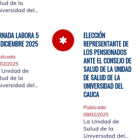
Cauca informa el
lud de la
horario de
iversidad del
atención, desde el
uca, informa a
miércoles 11 de
 comunidad
marzo hasta el
iversitaria
RNADA LABORA 5
ELECCIÓN
jueves 26 de
iliada, y a la
 DICIEMBRE 2025
REPRESENTANTE DE
marzo de 2026
udadanía en
LOS PENSIONADOS
eral, que se
blicado:
ANTE EL CONSEJO DE
laza el evento
/02/2025
 de
SALUD DE LA UNIDAD
 Unidad de
entas año 2025
DE SALUD DE LA
lud de la
UNIVERSIDAD DEL
iversidad del
uca, informa a
CAUCA
 comunidad
iversitaria
Publicado:
iliada, la jornada
09/02/2025
al del 5 de
La Unidad de
ciembre de
Salud de la
25, con motivo
Universidad del