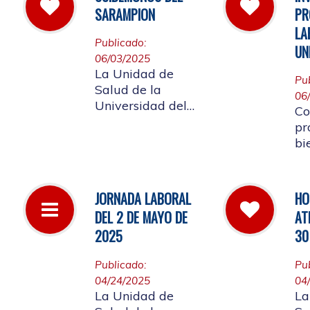
la
las instalaciones
SARAMPION
PR
a 
de la entidad.
LA
Re
Publicado:
UN
lo
06/03/2025
af
La Unidad de
Pu
co
Salud de la
06
Co
Universidad del
Co
Cauca invita a
pr
vacunarse es la
bi
mejor manera de
me
evitar contraer el
em
Sarampión o
Un
JORNADA LABORAL
HO
contagiarlo a otras
re
DEL 2 DE MAYO DE
AT
personas. La
ap
vacuna es segura
2025
30
La
y ayuda al cuerpo
a combatir el virus
Publicado:
Pu
04/24/2025
04
La Unidad de
La