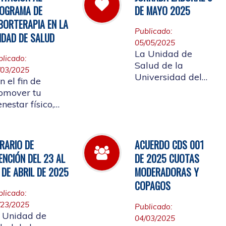
 cual se convoca
Afiliada a
OGRAMA DE
DE MAYO 2025
la elección del
participar en ellos.
BORTERAPIA EN LA
presentante de
Publicado:
IDAD DE SALUD
s Pensionados
05/05/2025
iliados
La Unidad de
blicado:
tizantes al
Salud de la
/03/2025
nsejo de Salud
Universidad del
n el fin de
Cauca informa el
omover tu
horario laboral del
enestar físico,
9 de mayo de
ntal y
2025
ocional, la
idad de Salud
RARIO DE
ACUERDO CDS 001
alizará la
ENCIÓN DEL 23 AL
DE 2025 CUOTAS
ertura de
 DE ABRIL DE 2025
MODERADORAS Y
borterapia
COPAGOS
blicado:
/23/2025
Publicado:
 Unidad de
04/03/2025