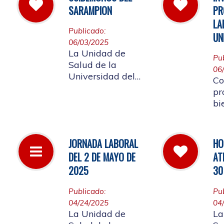
la
las instalaciones
SARAMPION
PR
a 
de la entidad.
LA
Re
Publicado:
UN
lo
06/03/2025
af
La Unidad de
Pu
co
Salud de la
06
Co
Universidad del
Co
Cauca invita a
pr
vacunarse es la
bi
mejor manera de
me
evitar contraer el
em
Sarampión o
Un
JORNADA LABORAL
HO
contagiarlo a otras
re
DEL 2 DE MAYO DE
AT
personas. La
ap
vacuna es segura
2025
30
La
y ayuda al cuerpo
a combatir el virus
Publicado:
Pu
04/24/2025
04
La Unidad de
La