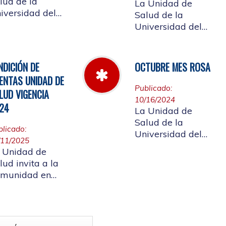
lud de la
La Unidad de
iversidad del
Salud de la
uca informa el
Universidad del
rario de
Cauca da a
ención que se
conocer las Cuotas
ndrá del 23 al
Moderadoras,
NDICIÓN DE
OCTUBRE MES ROSA
 de abril de
Copagos y UPC
ENTAS UNIDAD DE
25.
Adicional
Publicado:
LUD VIGENCIA
aprobado según
10/16/2024
24
acuerdo CDS 001
La Unidad de
de 2025.
Salud de la
blicado:
Universidad del
/11/2025
Cauca, en el mes
 Unidad de
Rosa - Octubre,
lud invita a la
hace un llamado a
munidad en
la concientización
neral a
de la importancia
rticipar en la
de realizar el
ndición de
autoexamen de
as vigencia