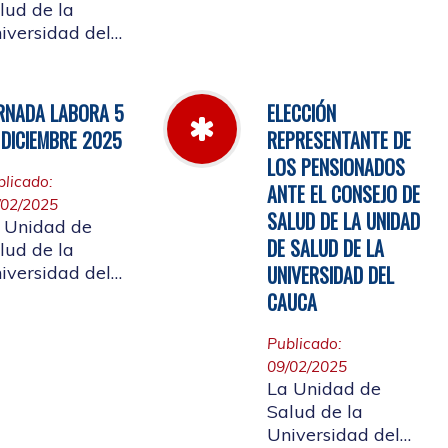
Cauca informa el
lud de la
horario de
iversidad del
atención, desde el
uca, informa a
miércoles 11 de
 comunidad
marzo hasta el
iversitaria
RNADA LABORA 5
ELECCIÓN
jueves 26 de
iliada, y a la
 DICIEMBRE 2025
REPRESENTANTE DE
marzo de 2026
udadanía en
LOS PENSIONADOS
eral, que se
blicado:
ANTE EL CONSEJO DE
laza el evento
/02/2025
 de
SALUD DE LA UNIDAD
 Unidad de
entas año 2025
DE SALUD DE LA
lud de la
UNIVERSIDAD DEL
iversidad del
uca, informa a
CAUCA
 comunidad
iversitaria
Publicado:
iliada, la jornada
09/02/2025
al del 5 de
La Unidad de
ciembre de
Salud de la
25, con motivo
Universidad del