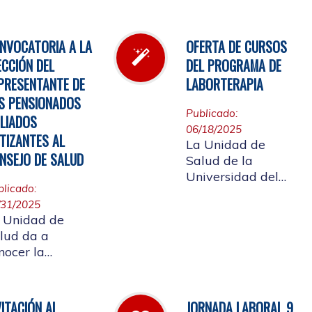
l inventario de
Cauca, invita a
rmacia.
participar en la
elección del
NVOCATORIA A LA
OFERTA DE CURSOS
candidato que
ECCIÓN DEL
DEL PROGRAMA DE
representará a los
PRESENTANTE DE
LABORTERAPIA
Pensionados en el
S PENSIONADOS
Consejo de Salud.
Publicado:
ILIADOS
06/18/2025
TIZANTES AL
La Unidad de
NSEJO DE SALUD
Salud de la
Universidad del
blicado:
Cauca tiene el
/31/2025
gusto de presentar
 Unidad de
la oferta de cursos
lud da a
del Programa de
nocer la
Laborterapia,
solución rectoral
invitando a la
16 del 28 de
Comunidad
lio de 2025 Por
Universitaria
VITACIÓN AL
JORNADA LABORAL 9