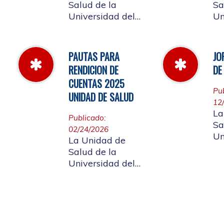
Salud de la
Sa
Universidad del
Un
Cauca informa a
Ca
la comunidad
la
universitaria y a la
un
PAUTAS PARA
JO
comunidad en
af
RENDICION DE
DE
general, las
ci
CUENTAS 2025
pautas para la
gen
Pu
UNIDAD DE SALUD
rendición de
ap
12
cuentas vigencia
de Rendición
La
Publicado:
2025.
Cu
Sa
02/24/2026
Un
La Unidad de
Ca
Salud de la
la
Universidad del
un
Cauca da a
af
conocer a
labor
ciudadanía la
di
resoluciòn numero
20
Dir-005 de 2026