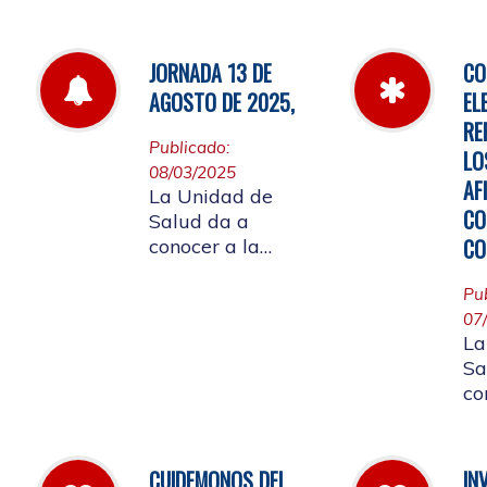
de
por la cual se
fa
establecen las
pautas para la
JORNADA 13 DE
CO
Audiencia Pública
AGOSTO DE 2025,
EL
de Rendición de
RE
Cuentas año
Publicado:
LO
k2025
08/03/2025
AF
La Unidad de
CO
Salud da a
CO
conocer a la
Comunidad
Universitaria
Pu
Afiliada que por
07
La
motivo de
Sa
aplicación de la
co
batería de riesgo
re
psicosocial el 13
07
de agosto no
ju
habrá atención en
CUIDEMONOS DEL
IN