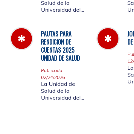
Salud de la
Sa
Universidad del
Un
Cauca informa a
Ca
la comunidad
la
universitaria y a la
un
PAUTAS PARA
JO
comunidad en
af
RENDICION DE
DE
general, las
ci
CUENTAS 2025
pautas para la
gen
Pu
UNIDAD DE SALUD
rendición de
ap
12
cuentas vigencia
de Rendición
La
Publicado:
2025.
Cu
Sa
02/24/2026
Un
La Unidad de
Ca
Salud de la
la
Universidad del
un
Cauca da a
af
conocer a
labor
ciudadanía la
di
resoluciòn numero
20
Dir-005 de 2026