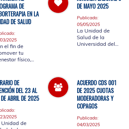
 cual se convoca
Afiliada a
OGRAMA DE
DE MAYO 2025
la elección del
participar en ellos.
BORTERAPIA EN LA
presentante de
Publicado:
IDAD DE SALUD
s Pensionados
05/05/2025
iliados
La Unidad de
blicado:
tizantes al
Salud de la
/03/2025
nsejo de Salud
Universidad del
n el fin de
Cauca informa el
omover tu
horario laboral del
enestar físico,
9 de mayo de
ntal y
2025
ocional, la
idad de Salud
RARIO DE
ACUERDO CDS 001
alizará la
ENCIÓN DEL 23 AL
DE 2025 CUOTAS
ertura de
 DE ABRIL DE 2025
MODERADORAS Y
borterapia
COPAGOS
blicado:
/23/2025
Publicado:
 Unidad de
04/03/2025