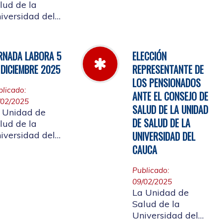
Cauca informa el
lud de la
horario de
iversidad del
atención, desde el
uca, informa a
miércoles 11 de
 comunidad
marzo hasta el
iversitaria
RNADA LABORA 5
ELECCIÓN
jueves 26 de
iliada, y a la
 DICIEMBRE 2025
REPRESENTANTE DE
marzo de 2026
udadanía en
LOS PENSIONADOS
eral, que se
blicado:
ANTE EL CONSEJO DE
laza el evento
/02/2025
 de
SALUD DE LA UNIDAD
 Unidad de
entas año 2025
DE SALUD DE LA
lud de la
UNIVERSIDAD DEL
iversidad del
uca, informa a
CAUCA
 comunidad
iversitaria
Publicado:
iliada, la jornada
09/02/2025
al del 5 de
La Unidad de
ciembre de
Salud de la
25, con motivo
Universidad del