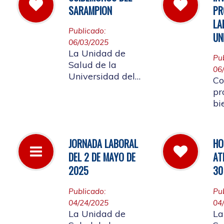
la
las instalaciones
SARAMPION
PR
a 
de la entidad.
LA
Re
Publicado:
UN
lo
06/03/2025
af
La Unidad de
Pu
co
Salud de la
06
Co
Universidad del
Co
Cauca invita a
pr
vacunarse es la
bi
mejor manera de
me
evitar contraer el
em
Sarampión o
Un
JORNADA LABORAL
HO
contagiarlo a otras
re
DEL 2 DE MAYO DE
AT
personas. La
ap
vacuna es segura
2025
30
La
y ayuda al cuerpo
a combatir el virus
Publicado:
Pu
04/24/2025
04
La Unidad de
La