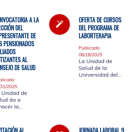
l inventario de
Cauca, invita a
rmacia.
participar en la
elección del
NVOCATORIA A LA
OFERTA DE CURSOS
candidato que
ECCIÓN DEL
DEL PROGRAMA DE
representará a los
PRESENTANTE DE
LABORTERAPIA
Pensionados en el
S PENSIONADOS
Consejo de Salud.
Publicado:
ILIADOS
06/18/2025
TIZANTES AL
La Unidad de
NSEJO DE SALUD
Salud de la
Universidad del
blicado:
Cauca tiene el
/31/2025
gusto de presentar
 Unidad de
la oferta de cursos
lud da a
del Programa de
nocer la
Laborterapia,
solución rectoral
invitando a la
16 del 28 de
Comunidad
lio de 2025 Por
Universitaria
VITACIÓN AL
JORNADA LABORAL 9