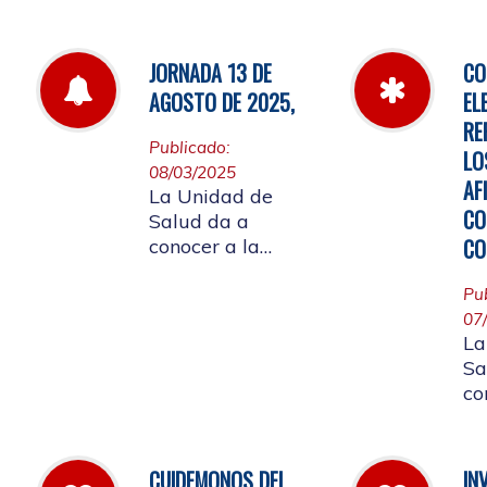
de
por la cual se
fa
establecen las
pautas para la
JORNADA 13 DE
CO
Audiencia Pública
AGOSTO DE 2025,
EL
de Rendición de
RE
Cuentas año
Publicado:
LO
k2025
08/03/2025
AF
La Unidad de
CO
Salud da a
CO
conocer a la
Comunidad
Universitaria
Pu
Afiliada que por
07
La
motivo de
Sa
aplicación de la
co
batería de riesgo
re
psicosocial el 13
07
de agosto no
ju
habrá atención en
CUIDEMONOS DEL
IN