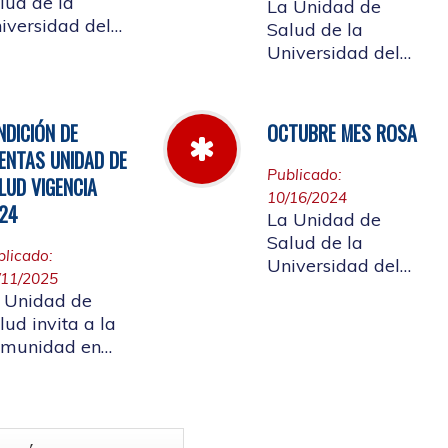
lud de la
La Unidad de
iversidad del
Salud de la
uca informa el
Universidad del
rario de
Cauca da a
ención que se
conocer las Cuotas
ndrá del 23 al
Moderadoras,
NDICIÓN DE
OCTUBRE MES ROSA
 de abril de
Copagos y UPC
ENTAS UNIDAD DE
25.
Adicional
Publicado:
LUD VIGENCIA
aprobado según
10/16/2024
24
acuerdo CDS 001
La Unidad de
de 2025.
Salud de la
blicado:
Universidad del
/11/2025
Cauca, en el mes
 Unidad de
Rosa - Octubre,
lud invita a la
hace un llamado a
munidad en
la concientización
neral a
de la importancia
rticipar en la
de realizar el
ndición de
autoexamen de
as vigencia