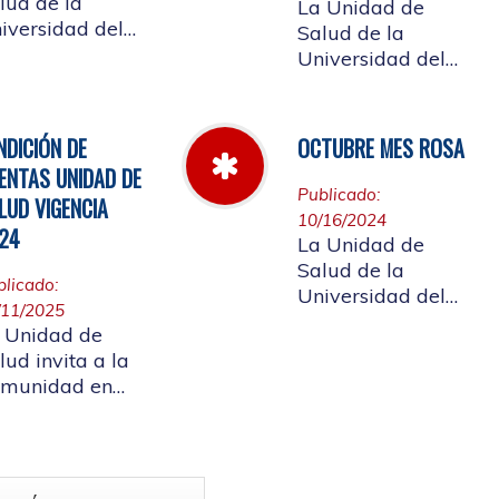
lud de la
La Unidad de
iversidad del
Salud de la
uca informa el
Universidad del
rario de
Cauca da a
ención que se
conocer las Cuotas
ndrá del 23 al
Moderadoras,
NDICIÓN DE
OCTUBRE MES ROSA
 de abril de
Copagos y UPC
ENTAS UNIDAD DE
25.
Adicional
Publicado:
LUD VIGENCIA
aprobado según
10/16/2024
24
acuerdo CDS 001
La Unidad de
de 2025.
Salud de la
blicado:
Universidad del
/11/2025
Cauca, en el mes
 Unidad de
Rosa - Octubre,
lud invita a la
hace un llamado a
munidad en
la concientización
neral a
de la importancia
rticipar en la
de realizar el
ndición de
autoexamen de
as vigencia