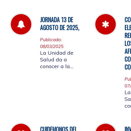
de
por la cual se
fa
establecen las
pautas para la
JORNADA 13 DE
CO
Audiencia Pública
AGOSTO DE 2025,
EL
de Rendición de
RE
Cuentas año
Publicado:
LO
k2025
08/03/2025
AF
La Unidad de
CO
Salud da a
CO
conocer a la
Comunidad
Universitaria
Pu
Afiliada que por
07
La
motivo de
Sa
aplicación de la
co
batería de riesgo
re
psicosocial el 13
07
de agosto no
ju
habrá atención en
CUIDEMONOS DEL
IN