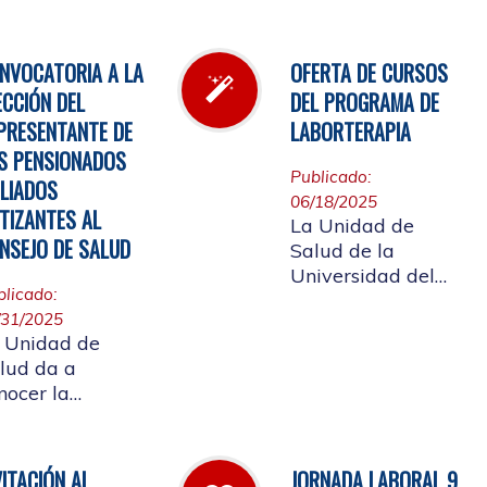
l inventario de
Cauca, invita a
rmacia.
participar en la
elección del
NVOCATORIA A LA
OFERTA DE CURSOS
candidato que
ECCIÓN DEL
DEL PROGRAMA DE
representará a los
PRESENTANTE DE
LABORTERAPIA
Pensionados en el
S PENSIONADOS
Consejo de Salud.
Publicado:
ILIADOS
06/18/2025
TIZANTES AL
La Unidad de
NSEJO DE SALUD
Salud de la
Universidad del
blicado:
Cauca tiene el
/31/2025
gusto de presentar
 Unidad de
la oferta de cursos
lud da a
del Programa de
nocer la
Laborterapia,
solución rectoral
invitando a la
16 del 28 de
Comunidad
lio de 2025 Por
Universitaria
VITACIÓN AL
JORNADA LABORAL 9