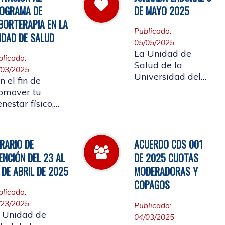
 cual se convoca
Afiliada a
OGRAMA DE
DE MAYO 2025
la elección del
participar en ellos.
BORTERAPIA EN LA
presentante de
Publicado:
IDAD DE SALUD
s Pensionados
05/05/2025
iliados
La Unidad de
blicado:
tizantes al
Salud de la
/03/2025
nsejo de Salud
Universidad del
n el fin de
Cauca informa el
omover tu
horario laboral del
enestar físico,
9 de mayo de
ntal y
2025
ocional, la
idad de Salud
RARIO DE
ACUERDO CDS 001
alizará la
ENCIÓN DEL 23 AL
DE 2025 CUOTAS
ertura de
 DE ABRIL DE 2025
MODERADORAS Y
borterapia
COPAGOS
blicado:
/23/2025
Publicado:
 Unidad de
04/03/2025