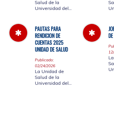
Salud de la
Sa
Universidad del
Un
Cauca informa a
Ca
la comunidad
la
universitaria y a la
un
PAUTAS PARA
JO
comunidad en
af
RENDICION DE
DE
general, las
ci
CUENTAS 2025
pautas para la
gen
Pu
UNIDAD DE SALUD
rendición de
ap
12
cuentas vigencia
de Rendición
La
Publicado:
2025.
Cu
Sa
02/24/2026
Un
La Unidad de
Ca
Salud de la
la
Universidad del
un
Cauca da a
af
conocer a
labor
ciudadanía la
di
resoluciòn numero
20
Dir-005 de 2026