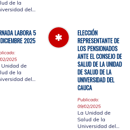
Cauca informa el
lud de la
horario de
iversidad del
atención, desde el
uca, informa a
miércoles 11 de
 comunidad
marzo hasta el
iversitaria
RNADA LABORA 5
ELECCIÓN
jueves 26 de
iliada, y a la
 DICIEMBRE 2025
REPRESENTANTE DE
marzo de 2026
udadanía en
LOS PENSIONADOS
eral, que se
blicado:
ANTE EL CONSEJO DE
laza el evento
/02/2025
 de
SALUD DE LA UNIDAD
 Unidad de
entas año 2025
DE SALUD DE LA
lud de la
UNIVERSIDAD DEL
iversidad del
uca, informa a
CAUCA
 comunidad
iversitaria
Publicado:
iliada, la jornada
09/02/2025
al del 5 de
La Unidad de
ciembre de
Salud de la
25, con motivo
Universidad del