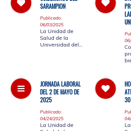
la
las instalaciones
SARAMPION
PR
a 
de la entidad.
LA
Re
Publicado:
UN
lo
06/03/2025
af
La Unidad de
Pu
co
Salud de la
06
Co
Universidad del
Co
Cauca invita a
pr
vacunarse es la
bi
mejor manera de
me
evitar contraer el
em
Sarampión o
Un
JORNADA LABORAL
HO
contagiarlo a otras
re
DEL 2 DE MAYO DE
AT
personas. La
ap
vacuna es segura
2025
30
La
y ayuda al cuerpo
a combatir el virus
Publicado:
Pu
04/24/2025
04
La Unidad de
La