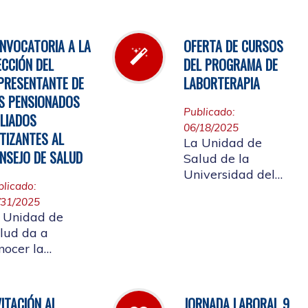
l inventario de
Cauca, invita a
rmacia.
participar en la
elección del
NVOCATORIA A LA
OFERTA DE CURSOS
candidato que
ECCIÓN DEL
DEL PROGRAMA DE
representará a los
PRESENTANTE DE
LABORTERAPIA
Pensionados en el
S PENSIONADOS
Consejo de Salud.
Publicado:
ILIADOS
06/18/2025
TIZANTES AL
La Unidad de
NSEJO DE SALUD
Salud de la
Universidad del
blicado:
Cauca tiene el
/31/2025
gusto de presentar
 Unidad de
la oferta de cursos
lud da a
del Programa de
nocer la
Laborterapia,
solución rectoral
invitando a la
16 del 28 de
Comunidad
lio de 2025 Por
Universitaria
VITACIÓN AL
JORNADA LABORAL 9