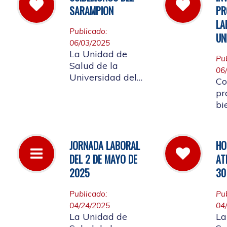
la
las instalaciones
SARAMPION
PR
a 
de la entidad.
LA
Re
Publicado:
UN
lo
06/03/2025
af
La Unidad de
Pu
co
Salud de la
06
Co
Universidad del
Co
Cauca invita a
pr
vacunarse es la
bi
mejor manera de
me
evitar contraer el
em
Sarampión o
Un
JORNADA LABORAL
HO
contagiarlo a otras
re
DEL 2 DE MAYO DE
AT
personas. La
ap
vacuna es segura
2025
30
La
y ayuda al cuerpo
a combatir el virus
Publicado:
Pu
04/24/2025
04
La Unidad de
La