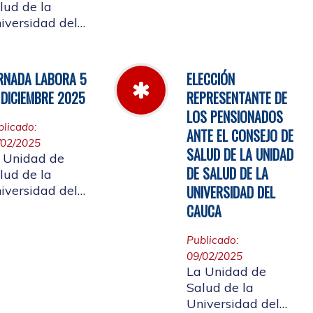
Cauca informa el
lud de la
horario de
iversidad del
atención, desde el
uca, informa a
miércoles 11 de
 comunidad
marzo hasta el
iversitaria
RNADA LABORA 5
ELECCIÓN
jueves 26 de
iliada, y a la
 DICIEMBRE 2025
REPRESENTANTE DE
marzo de 2026
udadanía en
LOS PENSIONADOS
eral, que se
blicado:
ANTE EL CONSEJO DE
laza el evento
/02/2025
 de
SALUD DE LA UNIDAD
 Unidad de
entas año 2025
DE SALUD DE LA
lud de la
UNIVERSIDAD DEL
iversidad del
uca, informa a
CAUCA
 comunidad
iversitaria
Publicado:
iliada, la jornada
09/02/2025
al del 5 de
La Unidad de
ciembre de
Salud de la
25, con motivo
Universidad del