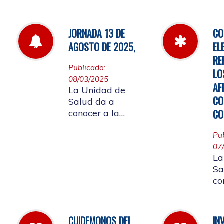
de
por la cual se
fa
establecen las
pautas para la
JORNADA 13 DE
CO
Audiencia Pública
AGOSTO DE 2025,
EL
de Rendición de
RE
Cuentas año
Publicado:
LO
k2025
08/03/2025
AF
La Unidad de
CO
Salud da a
CO
conocer a la
Comunidad
Universitaria
Pu
Afiliada que por
07
La
motivo de
Sa
aplicación de la
co
batería de riesgo
re
psicosocial el 13
07
de agosto no
ju
habrá atención en
CUIDEMONOS DEL
IN