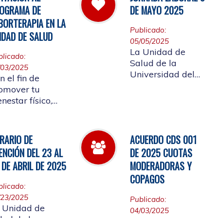
 cual se convoca
Afiliada a
OGRAMA DE
DE MAYO 2025
la elección del
participar en ellos.
BORTERAPIA EN LA
presentante de
Publicado:
IDAD DE SALUD
s Pensionados
05/05/2025
iliados
La Unidad de
blicado:
tizantes al
Salud de la
/03/2025
nsejo de Salud
Universidad del
n el fin de
Cauca informa el
omover tu
horario laboral del
enestar físico,
9 de mayo de
ntal y
2025
ocional, la
idad de Salud
RARIO DE
ACUERDO CDS 001
alizará la
ENCIÓN DEL 23 AL
DE 2025 CUOTAS
ertura de
 DE ABRIL DE 2025
MODERADORAS Y
borterapia
COPAGOS
blicado:
/23/2025
Publicado:
 Unidad de
04/03/2025