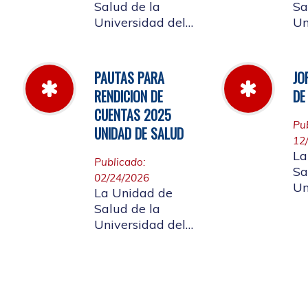
Salud de la
Sa
Universidad del
Un
Cauca informa a
Ca
la comunidad
la
universitaria y a la
un
PAUTAS PARA
JO
comunidad en
af
RENDICION DE
DE
general, las
ci
CUENTAS 2025
pautas para la
gen
Pu
UNIDAD DE SALUD
rendición de
ap
12
cuentas vigencia
de Rendición
La
Publicado:
2025.
Cu
Sa
02/24/2026
Un
La Unidad de
Ca
Salud de la
la
Universidad del
un
Cauca da a
af
conocer a
labor
ciudadanía la
di
resoluciòn numero
20
Dir-005 de 2026