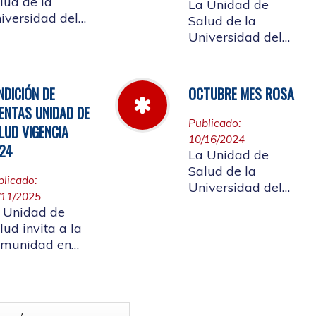
lud de la
La Unidad de
iversidad del
Salud de la
uca informa el
Universidad del
rario de
Cauca da a
ención que se
conocer las Cuotas
ndrá del 23 al
Moderadoras,
NDICIÓN DE
OCTUBRE MES ROSA
 de abril de
Copagos y UPC
ENTAS UNIDAD DE
25.
Adicional
Publicado:
LUD VIGENCIA
aprobado según
10/16/2024
24
acuerdo CDS 001
La Unidad de
de 2025.
Salud de la
blicado:
Universidad del
/11/2025
Cauca, en el mes
 Unidad de
Rosa - Octubre,
lud invita a la
hace un llamado a
munidad en
la concientización
neral a
de la importancia
rticipar en la
de realizar el
ndición de
autoexamen de
as vigencia