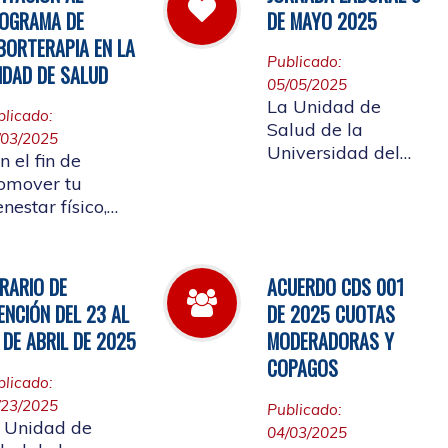
 cual se convoca
Afiliada a
OGRAMA DE
DE MAYO 2025
la elección del
participar en ellos.
BORTERAPIA EN LA
presentante de
Publicado:
IDAD DE SALUD
s Pensionados
05/05/2025
iliados
La Unidad de
blicado:
tizantes al
Salud de la
/03/2025
nsejo de Salud
Universidad del
n el fin de
Cauca informa el
omover tu
horario laboral del
enestar físico,
9 de mayo de
ntal y
2025
ocional, la
idad de Salud
RARIO DE
ACUERDO CDS 001
alizará la
ENCIÓN DEL 23 AL
DE 2025 CUOTAS
ertura de
 DE ABRIL DE 2025
MODERADORAS Y
borterapia
COPAGOS
blicado:
/23/2025
Publicado:
 Unidad de
04/03/2025