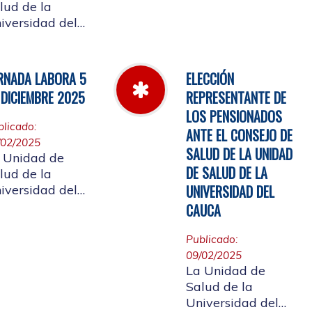
Cauca informa el
lud de la
horario de
iversidad del
atención, desde el
uca, informa a
miércoles 11 de
 comunidad
marzo hasta el
iversitaria
RNADA LABORA 5
ELECCIÓN
jueves 26 de
iliada, y a la
 DICIEMBRE 2025
REPRESENTANTE DE
marzo de 2026
udadanía en
LOS PENSIONADOS
eral, que se
blicado:
ANTE EL CONSEJO DE
laza el evento
/02/2025
 de
SALUD DE LA UNIDAD
 Unidad de
entas año 2025
DE SALUD DE LA
lud de la
UNIVERSIDAD DEL
iversidad del
uca, informa a
CAUCA
 comunidad
iversitaria
Publicado:
iliada, la jornada
09/02/2025
al del 5 de
La Unidad de
ciembre de
Salud de la
25, con motivo
Universidad del