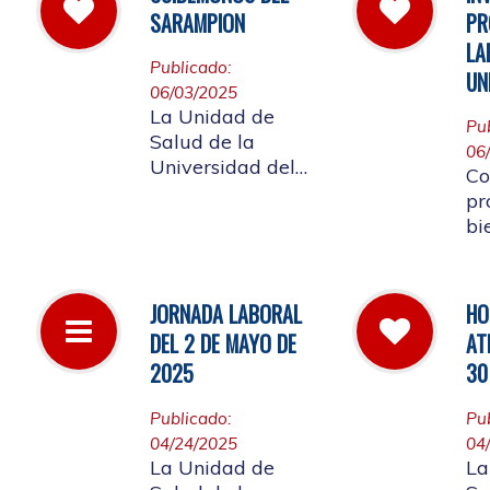
la
las instalaciones
SARAMPION
PR
a 
de la entidad.
LA
Re
Publicado:
UN
lo
06/03/2025
af
La Unidad de
Pu
co
Salud de la
06
Co
Universidad del
Co
Cauca invita a
pr
vacunarse es la
bi
mejor manera de
me
evitar contraer el
em
Sarampión o
Un
JORNADA LABORAL
HO
contagiarlo a otras
re
DEL 2 DE MAYO DE
AT
personas. La
ap
vacuna es segura
2025
30
La
y ayuda al cuerpo
a combatir el virus
Publicado:
Pu
04/24/2025
04
La Unidad de
La