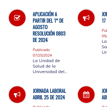
Cauca, informa la
la
jornada laboral a
llevarse a cabo el
APLICACIÓN A
JO
próximo 4 de
PARTIR DEL 1° DE
17
octubre de 2024,
AGOSTO
con motivo de
Pu
RESOLUCIÓN 0803
capacitación y
05
actividad de
DE 2024
La
bienestar laboral,
Sa
SIGLA 2024.
Publicado:
Un
07/25/2024
Ca
La Unidad de
ho
Salud de la
at
Universidad del
ma
Cauca,
mo
acogiéndose a la
ac
Resolución 0803
JORNADA LABORAL
JO
ll
del 24 de junio de
el
ABRIL 25 DE 2024
AB
2024, informa que
F
a partir del 1° de