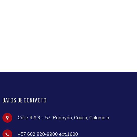
DATOS
DE CONTACTO
Calle 4 # 3 – 57, Popayán, Cauca, Colombia
+57 602 820-9900 ext.1600