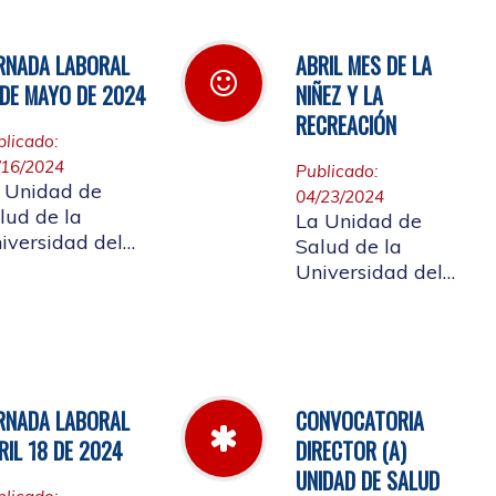
tapabocas para
 fiebre amarilla
los afiliados que
ingresen a la
RNADA LABORAL
ABRIL MES DE LA
Institución que
 DE MAYO DE 2024
NIÑEZ Y LA
presenten
RECREACIÓN
sintomatología de
blicado:
infección
/16/2024
Publicado:
respiratoria
 Unidad de
04/23/2024
lud de la
La Unidad de
iversidad del
Salud de la
uca informa los
Universidad del
rarios en que
Cauca se une a la
enderá el 17 de
celebración del
yo de 2024 con
mes de la niñez y
tivo de la
la recreación y a
tividad a
la semana de
RNADA LABORAL
CONVOCATORIA
evarse a cabo en
Vacunación de las
 auditorio de
RIL 18 DE 2024
DIRECTOR (A)
Américas
ACNED
UNIDAD DE SALUD