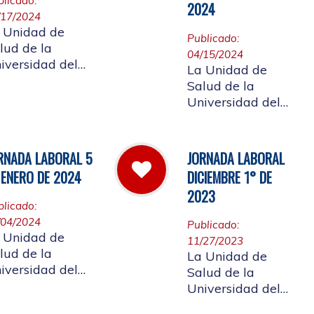
blicado:
2024
/17/2024
 Unidad de
Publicado:
lud de la
04/15/2024
iversidad del
La Unidad de
uca informa a
Salud de la
 comunidad
Universidad del
iversitaria
Cauca da a
iliada, que el día
conocer a toda la
 de abril, la
comunidad, la
RNADA LABORAL 5
JORNADA LABORAL
ención de la
convocatoria a
 ENERO DE 2024
DICIEMBRE 1° DE
ñana será
ocupar el cargo de
spendida a
2023
director de la
blicado:
rtir de las 10 de
Unidad de Salud
/04/2024
 mañana, por
Publicado:
de la Universidad
 Unidad de
tivo de
11/27/2023
del Cauca
lud de la
La Unidad de
pacitación a los
iversidad del
Salud de la
ncionarios
uca, informa la
Universidad del
rnada laboral
Cauca, informa a