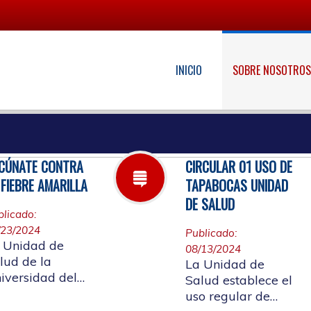
INICIO
SOBRE NOSOTRO
CÚNATE CONTRA
CIRCULAR 01 USO DE
 FIEBRE AMARILLA
TAPABOCAS UNIDAD
DE SALUD
blicado:
/23/2024
Publicado:
 Unidad de
08/13/2024
lud de la
La Unidad de
iversidad del
Salud establece el
uca, invita a
uso regular de
cunarse contra