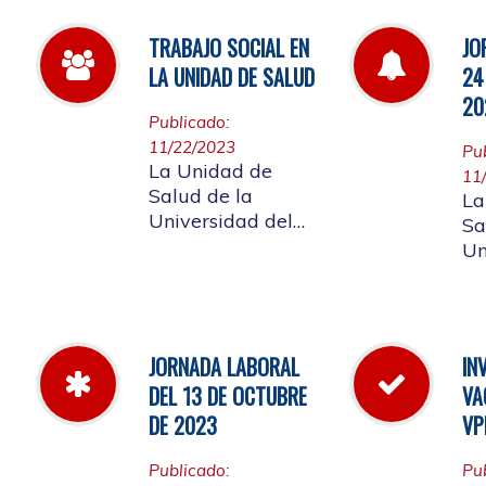
afiliada, el
de
acuerdo 01 de
de
TRABAJO SOCIAL EN
JO
2024 donde
LA UNIDAD DE SALUD
24
pueden conocer el
20
costo de las cuotas
Publicado:
moderadoras,
11/22/2023
Pu
copagos y UPC
La Unidad de
11
que rigen para el
Salud de la
La
presente año
Universidad del
Sa
Cauca informa a
Un
sus afiliados que
Ca
pueden separar su
jo
cita de Trabajo
de
Social
no
JORNADA LABORAL
IN
20
DEL 13 DE OCTUBRE
VA
DE 2023
VP
Publicado:
Pu