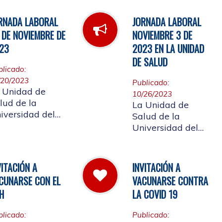
l día 5 de enero
la comunidad
 2024
afiliada, la jornada
RNADA LABORAL
JORNADA LABORAL
laboral del
 DE NOVIEMBRE DE
NOVIEMBRE 3 DE
primero de
23
2023 EN LA UNIDAD
diciembre de
DE SALUD
2023
blicado:
/20/2023
Publicado:
 Unidad de
10/26/2023
lud de la
La Unidad de
iversidad del
Salud de la
uca, informa la
Universidad del
rnada laboral
Cauca da a
l día 24 de
conocer a la
viembre de
comunidad
VITACIÓN A
INVITACIÓN A
23
universitaria
CUNARSE CON EL
VACUNARSE CONTRA
afiliada, la jornada
H
LA COVID 19
laboral del día 3
de noviembre de
blicado:
Publicado:
2023