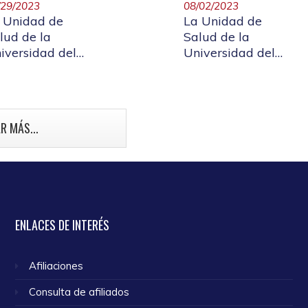
/29/2023
08/02/2023
 Unidad de
La Unidad de
lud de la
Salud de la
iversidad del
Universidad del
uca invita a
Cauca invita a la
cunarse contra
poblaicón mayor
 VPH
de 60 años y
población con
R MÁS...
enfermedades
crónicas y talento
humano en salud
a vacunarse
contra la Covid 19
ENLACES
DE INTERÉS
Afiliaciones
Consulta de afiliados