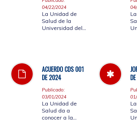
Publicado:
Pu
agosto de mismo
04/22/2024
04
año, no se
La Unidad de
La
entregarán bolsas
Salud de la
Sa
plásticas en la
Universidad del
Un
dispensación de
Cauca informa a
Ca
farmacia.
la comunidad
la
universitaria
un
afiliada, la jornada
af
laboral del día 25
18
ACUERDO CDS 001
JO
de abril de 2024
at
DE 2024
DE
ma
su
Publicado:
Pu
pa
03/01/2024
01
la
La Unidad de
La
mo
Salud da a
Sa
ca
conocer a la
Un
fu
comunidad
Ca
universitaria
Jo